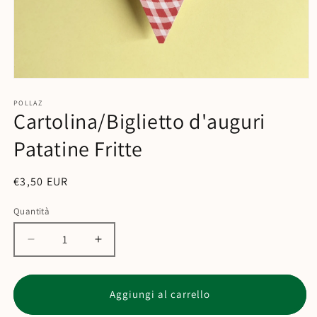
POLLAZ
Cartolina/Biglietto d'auguri
Patatine Fritte
Prezzo
€3,50 EUR
di
Quantità
Quantità
listino
Diminuisci
Aumenta
quantità
quantità
per
per
Cartolina/Biglietto
Cartolina/Biglietto
Aggiungi al carrello
d&#39;auguri
d&#39;auguri