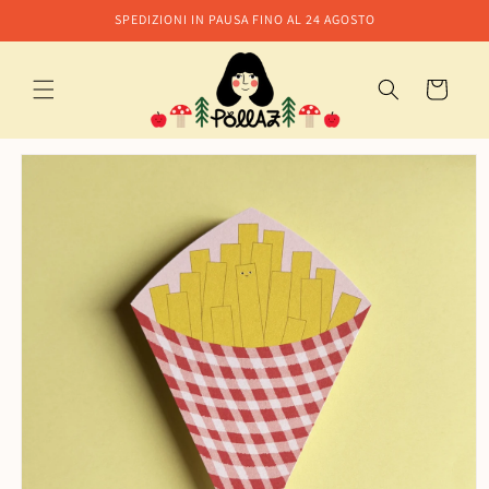
Vai
SPEDIZIONI IN PAUSA FINO AL 24 AGOSTO
direttamente
ai contenuti
Carrello
Passa alle
informazioni
sul prodotto