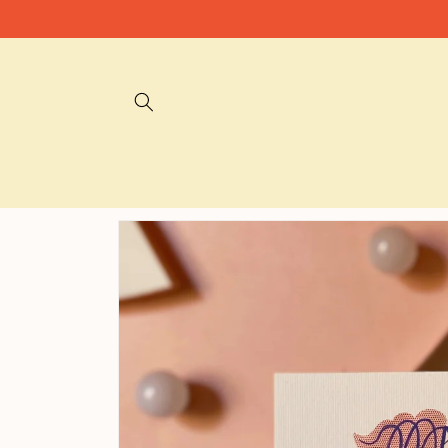
Vai
direttamente
ai contenuti
Passa alle
informazioni
sul prodotto