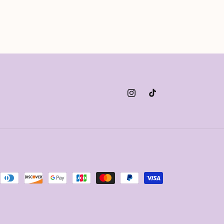
Instagram
TikTok
i
ento