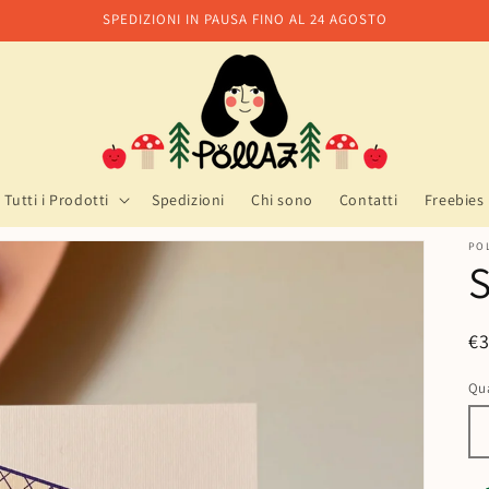
SPEDIZIONI IN PAUSA FINO AL 24 AGOSTO
Tutti i Prodotti
Spedizioni
Chi sono
Contatti
Freebies
PO
S
P
€
di
Qu
Qu
li