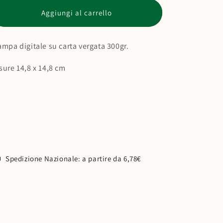
o
Stampa
Stampa
Aggiungi al carrello
Gelatini
Gelatini
g
r
ampa digitale su carta vergata 300gr.
a
sure 14,8 x 14,8 cm
f
i
c
a
Spedizione Nazionale: a partire da 6,78€